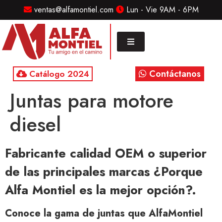
ventas@alfamontiel.com
Lun - Vie 9AM - 6PM
MENU
Home
Marcas
Contáctanos
Catálogo 2024
Distribuidor
Juntas para motore
Refaccionarias
Diesel
diesel
CONTACTO
Fabricante calidad OEM o superior
Contacto
/
de las principales marcas ¿Porque
Sucursales
Alfa Montiel es la mejor opción?.
ventas@alfamontiel.com
Conoce la gama de juntas que AlfaMontiel