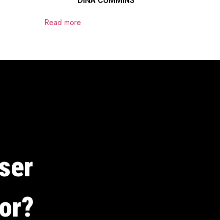
DINA CUMMINS
Read more
ser
dor?