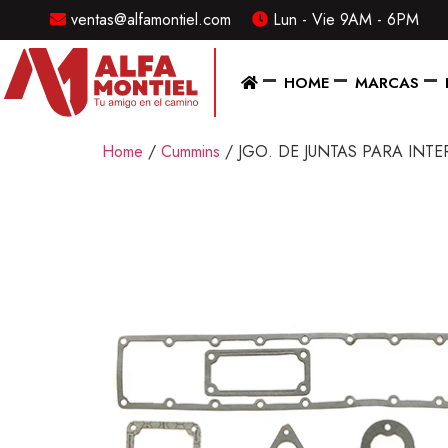
ventas@alfamontiel.com
Lun - Vie 9AM - 6PM
MENU
HOME
MARCAS
Home
Home
/
Cummins
/ JGO. DE JUNTAS PARA INT
Marcas
Distribuidor
Refaccionarias
Diesel
CONTACTO
Contacto
/
Sucursales
ventas@alfamontiel.com