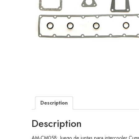
Description
Description
AM-CM058: Juego de juntas para intercooler Cummin