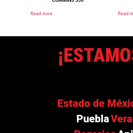
CUMMINS 350
Read more
Read m
¡ESTAMO
Estado de Méxi
Puebla
Vera