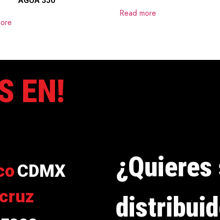
AGUA 350
Read more
ore
S EN!
¿Quieres 
co
CDMX
cruz
distribui