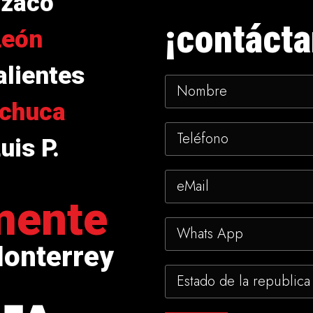
izaco
¡contácta
León
lientes
chuca
uis P.
mente
Monterrey