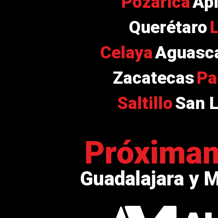
Pozarica
Ap
Querétaro
Celaya
Aguasca
Zacatecas
Pa
Saltillo
San L
Próxima
Guadalajara y 