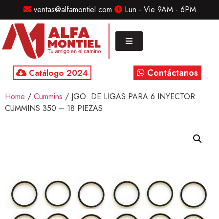
ventas@alfamontiel.com
Lun - Vie 9AM - 6PM
MENU
Home
Marcas
Contáctanos
Catálogo 2024
Distribuidor
Home
/
Cummins
/ JGO. DE LIGAS PARA 6 INYECTOR
Refaccionarias
CUMMINS 350 – 18 PIEZAS
Diesel
CONTACTO
Contacto
/
Sucursales
ventas@alfamontiel.com