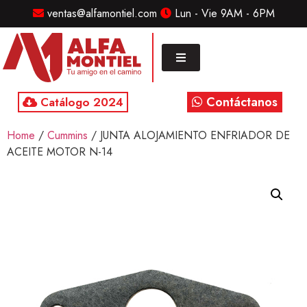
ventas@alfamontiel.com
Lun - Vie 9AM - 6PM
MENU
Home
Marcas
Contáctanos
Catálogo 2024
Distribuidor
Home
/
Cummins
/ JUNTA ALOJAMIENTO ENFRIADOR DE
Refaccionarias
ACEITE MOTOR N-14
Diesel
CONTACTO
Contacto
/
Sucursales
ventas@alfamontiel.com