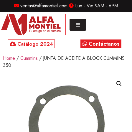
ventas@alfamontiel.com
Lun - Vie 9AM - 6PM
MENU
Home
Marcas
Contáctanos
Catálogo 2024
Distribuidor
Home
/
Cummins
/ JUNTA DE ACEITE A BLOCK CUMMINS
Refaccionarias
350
Diesel
CONTACTO
Contacto
/
Sucursales
ventas@alfamontiel.com