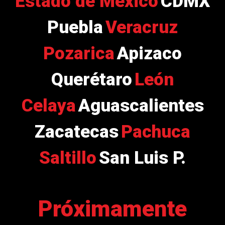
Estado de México
CDMX
Puebla
Veracruz
Pozarica
Apizaco
Querétaro
León
Celaya
Aguascalientes
Zacatecas
Pachuca
Saltillo
San Luis P.
Próximamente