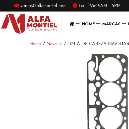
ventas@alfamontiel.com
Lun - Vie 9AM - 6PM
MENU
HOME
MARCAS
Home
Home
/
Navistar
/ JUNTA DE CABEZA NAVISTA
Marcas
Distribuidor
Refaccionarias
Diesel
CONTACTO
Contacto
/
Sucursales
ventas@alfamontiel.com