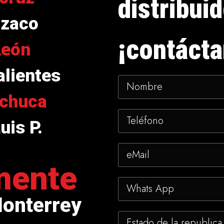
distribui
izaco
¡contácta
León
lientes
chuca
uis P.
mente
Monterrey