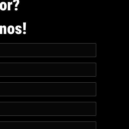
dor?
nos!