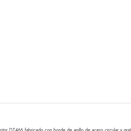
otor DT466 fabricado con borde de anillo de acero circular y graf