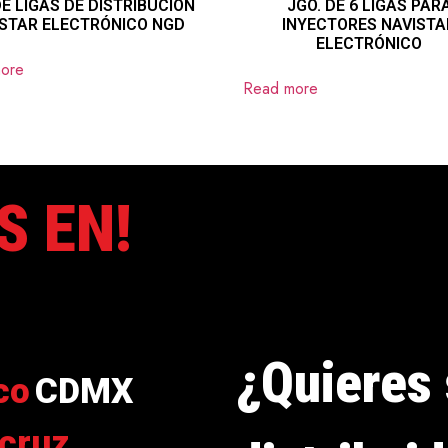
DE LIGAS DE DISTRIBUCIÓN
JGO. DE 6 LIGAS PAR
ISTAR ELECTRÓNICO NGD
INYECTORES NAVISTA
ELECTRÓNICO
ore
Read more
S EN!
¿Quieres 
co
CDMX
cruz