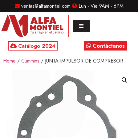
ventas@alfamontiel.com
Lun - Vie 9AM - 6PM
MENU
Home
Marcas
Contáctanos
Catálogo 2024
Distribuidor
Home
/
Cummins
/ JUNTA IMPULSOR DE COMPRESOR
Refaccionarias
Diesel
CONTACTO
Contacto
/
Sucursales
ventas@alfamontiel.com