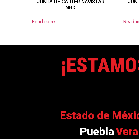
JUNTA DE CARTER NAVISTAR
JUN
NGD
Read more
Read m
¡ESTAMO
Estado de Méxi
Puebla
Vera