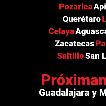
Pozarica
Ap
Querétaro
Celaya
Aguasca
Zacatecas
Pa
Saltillo
San L
Próxima
Guadalajara y 