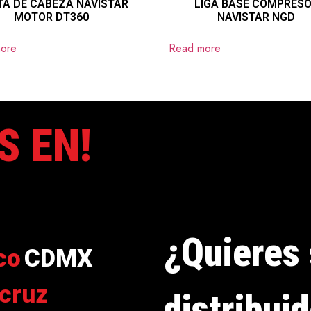
TA DE CABEZA NAVISTAR
LIGA BASE COMPRES
MOTOR DT360
NAVISTAR NGD
ore
Read more
S EN!
¿Quieres 
co
CDMX
cruz
distribui