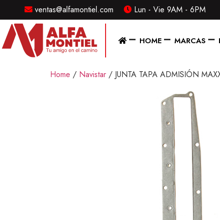
ventas@alfamontiel.com
Lun - Vie 9AM - 6PM
MENU
HOME
MARCAS
Home
Home
/
Navistar
/ JUNTA TAPA ADMISIÓN MAX
Marcas
Distribuidor
Refaccionarias
Diesel
CONTACTO
Contacto
/
Sucursales
ventas@alfamontiel.com