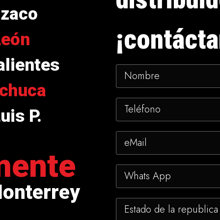
izaco
¡contácta
León
lientes
chuca
uis P.
mente
Monterrey