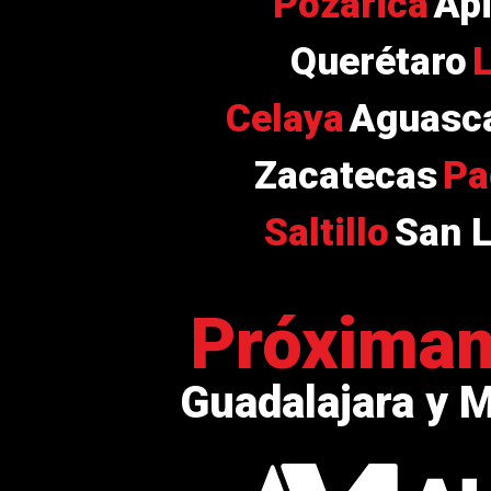
Pozarica
Ap
Querétaro
Celaya
Aguasca
Zacatecas
Pa
Saltillo
San L
Próxima
Guadalajara y 