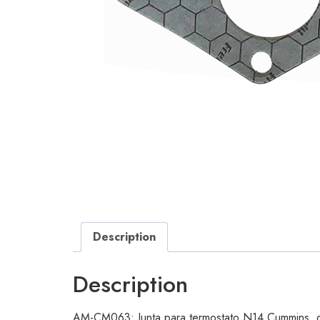
Description
Description
AM-CM063: Junta para termostato N14 Cummins, dise