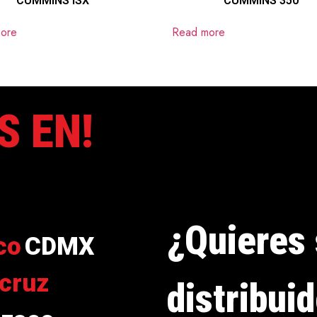
CUMMINS ISX
CUMMINS 350
ore
Read more
S EN!
¿Quieres 
co
CDMX
cruz
distribui