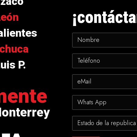
izaco
¡contácta
León
lientes
chuca
uis P.
mente
Monterrey