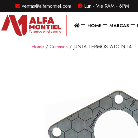
ventas@alfamontiel.com
Lun - Vie 9AM - 6PM
MENU
HOME
MARCAS
Home
Home
/
Cummins
/ JUNTA TERMOSTATO N-14
Marcas
Distribuidor
Refaccionarias
Diesel
CONTACTO
Contacto
/
Sucursales
ventas@alfamontiel.com