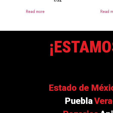
1/32
Read more
Read m
¡ESTAMO
Estado de Méxi
Puebla
Vera