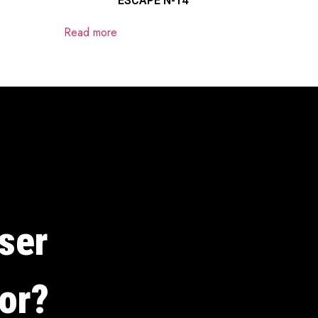
ESCAPE N-14
Read more
ser
dor?