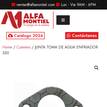
ventas@alfamontiel.com
Lun - Vie 9AM - 6PM
MENU
Home
Marcas
Contáctanos
Catálogo 2024
Distribuidor
Home
/
Cummins
/ JUNTA TOMA DE AGUA ENFRIADOR
Refaccionarias
350
Diesel
CONTACTO
Contacto
/
Sucursales
ventas@alfamontiel.com