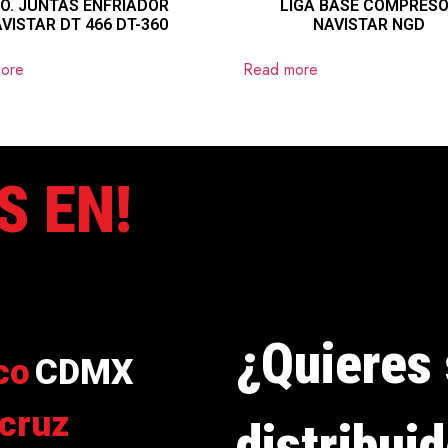
O. JUNTAS ENFRIADOR
LIGA BASE COMPRES
VISTAR DT 466 DT-360
NAVISTAR NGD
ore
Read more
S EN!
¿Quieres 
co
CDMX
cruz
distribui