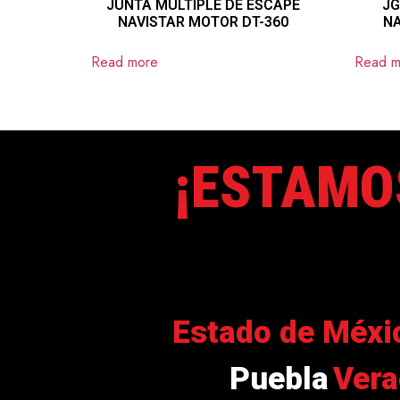
JUNTA MÚLTIPLE DE ESCAPE
JG
NAVISTAR MOTOR DT-360
NA
Read more
Read m
¡ESTAMO
Estado de Méxi
Puebla
Vera