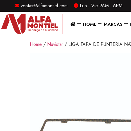
ventas@alfamontiel.com
Lun - Vie 9AM - 6PM
MENU
HOME
MARCAS
Home
Home
/
Navistar
/ LIGA TAPA DE PUNTERIA N
Marcas
Distribuidor
Refaccionarias
Diesel
CONTACTO
Contacto
/
Sucursales
ventas@alfamontiel.com