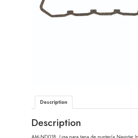
Description
Description
AM-ND018: Liga para tapa de puntería Navistar Int