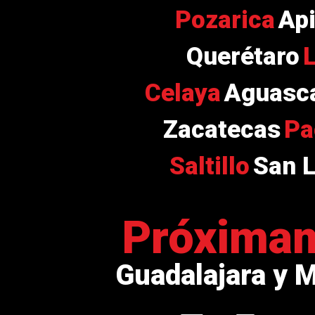
Pozarica
Ap
Querétaro
Celaya
Aguasca
Zacatecas
Pa
Saltillo
San L
Próxima
Guadalajara y 