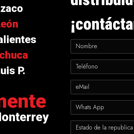
izaco
¡contácta
León
lientes
chuca
uis P.
mente
Monterrey