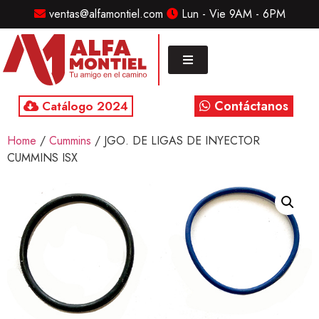
ventas@alfamontiel.com
Lun - Vie 9AM - 6PM
MENU
Home
Marcas
Contáctanos
Catálogo 2024
Distribuidor
Home
/
Cummins
/ JGO. DE LIGAS DE INYECTOR
Refaccionarias
CUMMINS ISX
Diesel
CONTACTO
Contacto
/
Sucursales
ventas@alfamontiel.com