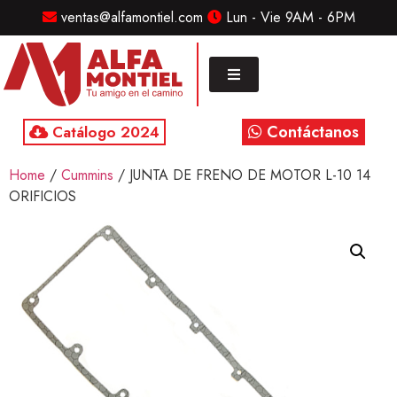
ventas@alfamontiel.com
Lun - Vie 9AM - 6PM
MENU
Home
Marcas
Contáctanos
Catálogo 2024
Distribuidor
Home
/
Cummins
/ JUNTA DE FRENO DE MOTOR L-10 14
Refaccionarias
ORIFICIOS
Diesel
CONTACTO
Contacto
/
Sucursales
ventas@alfamontiel.com