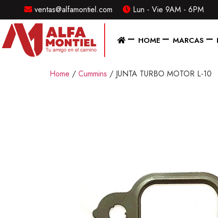
ventas@alfamontiel.com
Lun - Vie 9AM - 6PM
MENU
HOME
MARCAS
Home
Home
/
Cummins
/ JUNTA TURBO MOTOR L-10
Marcas
Distribuidor
Refaccionarias
Diesel
CONTACTO
Contacto
/
Sucursales
ventas@alfamontiel.com