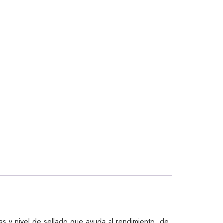
as y nivel de sellado que ayuda al rendimiento de