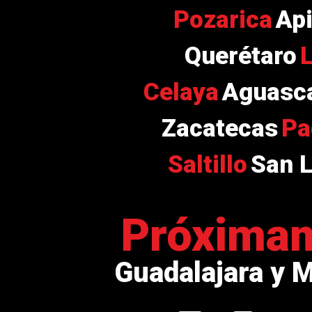
Pozarica
Ap
Querétaro
Celaya
Aguasca
Zacatecas
Pa
Saltillo
San L
Próxima
Guadalajara y 