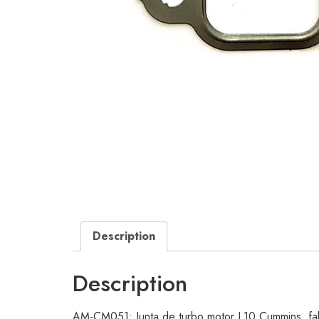
Description
Description
AM-CM051: Junta de turbo motor L10 Cummins, fabri