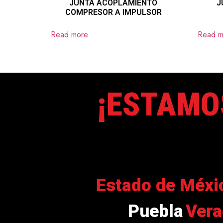
JUNTA ACOPLAMIENTO
J
COMPRESOR A IMPULSOR
Read more
Read m
¡ESTAMO
Estado de Méxi
Puebla
Vera