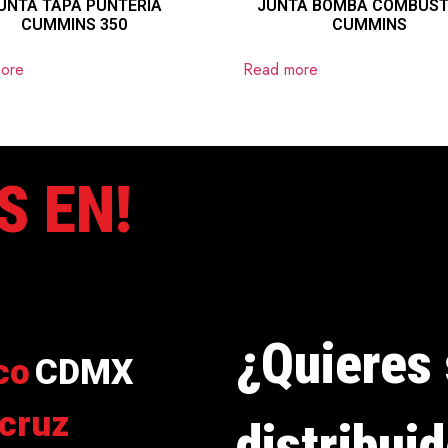
UNTA TAPA PUNTERÍA
JUNTA BOMBA COMBUST
CUMMINS 350
CUMMINS
ore
Read more
S EN!
¿Quieres 
co
CDMX
cruz
distribui