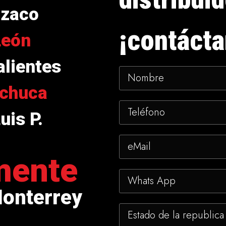
izaco
¡contácta
León
lientes
chuca
uis P.
mente
Monterrey